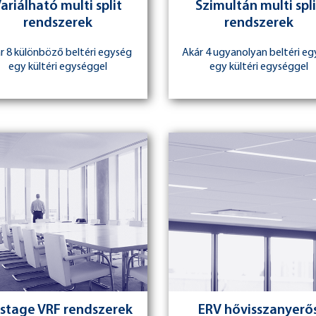
ariálható multi split
Szimultán multi spli
rendszerek
rendszerek
r 8 különböző beltéri egység
Akár 4 ugyanolyan beltéri e
egy kültéri egységgel
egy kültéri egységgel
rstage VRF rendszerek
ERV hővisszanyerő