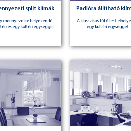
nnyezeti split klímák
Padlóra állítható klí
y mennyezetre helyezendő
A klasszikus fűtőtest elhely
téri és egy kültéri egységgel
egy kültéri egységgel