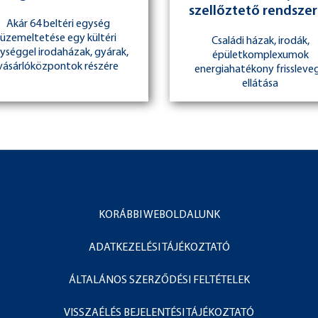
szellőztető rendsze
Akár 64 beltéri egység
üzemeltetése egy kültéri
Családi házak, irodák,
ységgel irodaházak, gyárak,
épületkomplexumok
vásárlóközpontok részére
energiahatékony frissleve
ellátása
KORÁBBI WEBOLDALUNK
ADATKEZELÉSI TÁJÉKOZTATÓ
ÁLTALÁNOS SZERZŐDÉSI FELTÉTELEK
VISSZAÉLÉS BEJELENTÉSI TÁJÉKOZTATÓ