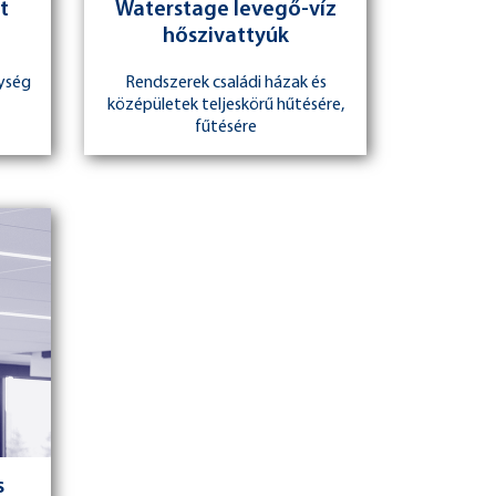
t
Waterstage levegő-víz
hőszivattyúk
gység
Rendszerek családi házak és
középületek teljeskörű hűtésére,
fűtésére
s