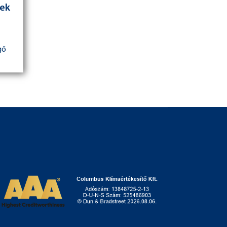
rek
gő