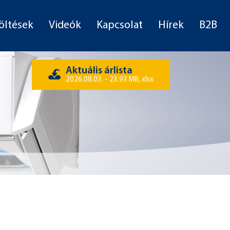
öltések
Videók
Kapcsolat
Hírek
B2B
Aktuális árlista
2026.08.03. - 23.93 MB, xlsx