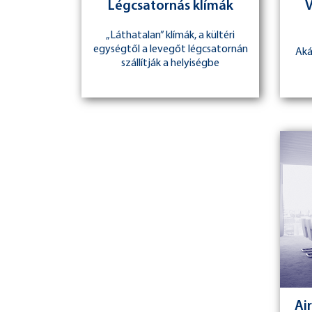
Légcsatornás klímák
V
„Láthatalan” klímák, a kültéri
egységtől a levegőt légcsatornán
Aká
szállítják a helyiségbe
Ai