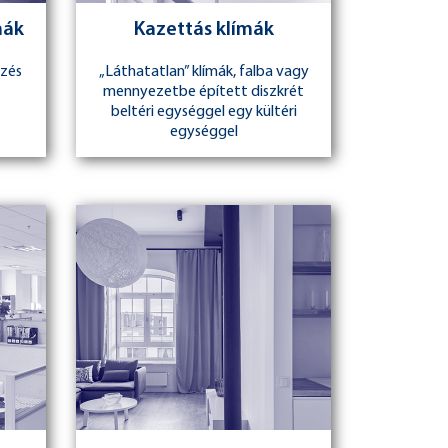
mák
Kazettás klímák
ezés
„Láthatatlan” klímák, falba vagy
mennyezetbe épített diszkrét
beltéri egységgel egy kültéri
egységgel