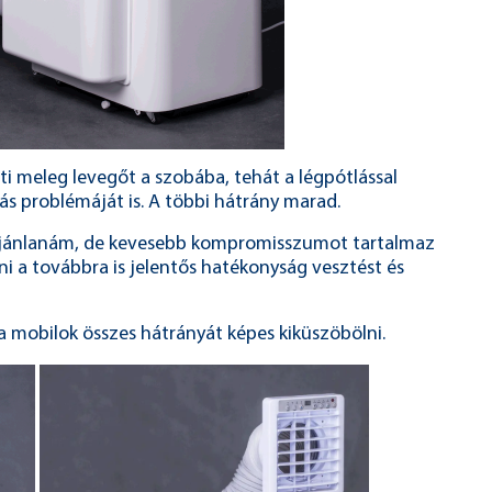
nti meleg levegőt a szobába, tehát a légpótlással
ás problémáját is. A többi hátrány marad.
m ajánlanám, de kevesebb kompromisszumot tartalmaz
ni a továbbra is jelentős hatékonyság vesztést és
 a mobilok összes hátrányát képes kiküszöbölni.