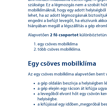
szüksége. Ez a légmozgás nem a szobát hűti
mobilklímáknál, hogy egy adott helyiségből 
lehet, ha az adott légmozgásnak biztosítjuk a
engedni a befújt levegőt, ha elszívunk akko
hiányában megáll a légszállítás a gép elroml
Alapvetően
2 fő csoportot
különböztetünk
egy csöves mobilklíma
több csöves mobilklíma.
Egy csöves mobilklíma
Az egy csöves mobilklíma alapvetően bent v
a gép oldalán beszívja a helyiségben l
a gép elején egy rácson át kifújja ugy
a levegőből elvont hőt egy csövön ker
helyiségbe.
a kifújással egy időben „megpróbál be