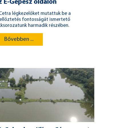
z E-Gépész oldalon
Cetra légkezelőket mutattuk be a
ellőztetés fontosságát ismertető
kksorozatunk harmadik részében.
Bővebben ...