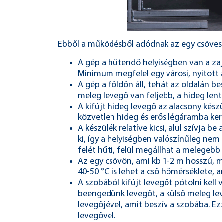
Ebből a működésből adódnak az egy csöves 
A gép a hűtendő helyiségben van a zaj
Minimum megfelel egy városi, nyitott a
A gép a földön áll, tehát az oldalán b
meleg levegő van feljebb, a hideg lent
A kifújt hideg levegő az alacsony készü
közvetlen hideg és erős légáramba ker
A készülék relatíve kicsi, alul szívja 
ki, így a helyiségben valószínűleg nem 
felét hűti, felül megállhat a melegebb
Az egy csövön, ami kb 1-2 m hosszú, me
40-50 °C is lehet a cső hőmérséklete, a
A szobából kifújt levegőt pótolni kell
beengedünk levegőt, a külső meleg le
levegőjével, amit beszív a szobába. Ezz
levegővel.