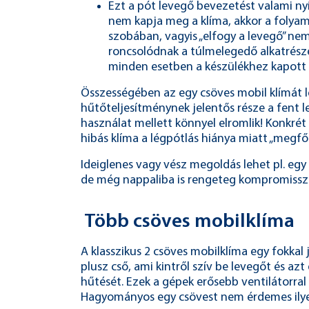
Ezt a pót levegő bevezetést valami nyí
nem kapja meg a klíma, akkor a folyam
szobában, vagyis „elfogy a levegő” nem 
roncsolódnak a túlmelegedő alkatrész
minden esetben a készülékhez kapot
Összességében az egy csöves mobil klímát
hűtőteljesítménynek jelentős része a fent le
használat mellett könnyel elromlik! Konkrét
hibás klíma a légpótlás hiánya miatt „megf
Ideiglenes vagy vész megoldás lehet pl. eg
de még nappaliba is rengeteg kompromisszu
Több csöves mobilklíma
A klasszikus 2 csöves mobilklíma egy fokkal
plusz cső, ami kintről szív be levegőt és azt
hűtését. Ezek a gépek erősebb ventilátorral 
Hagyományos egy csövest nem érdemes ilye