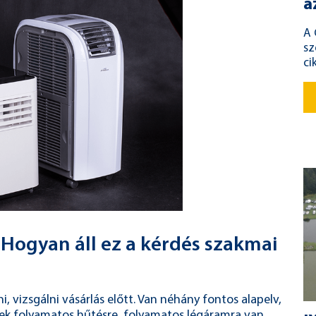
a
A 
sz
ci
ogyan áll ez a kérdés szakmai
, vizsgálni vásárlás előtt. Van néhány fontos alapelv,
ek folyamatos hűtésre, folyamatos légáramra van