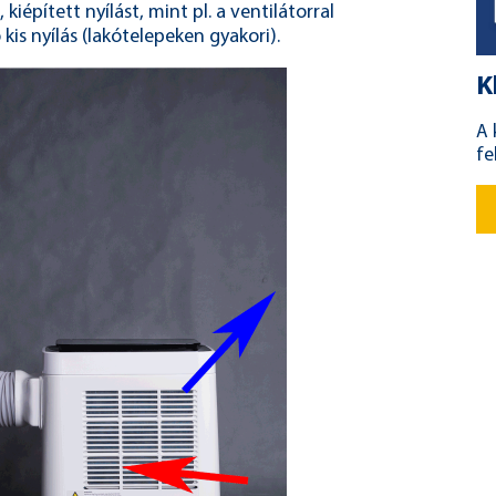
, kiépített nyílást, mint pl. a ventilátorral
kis nyílás (lakótelepeken gyakori).
K
A 
fe