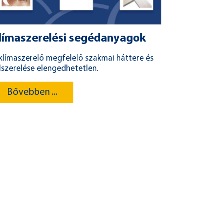
límaszerelési segédanyagok
klímaszerelő megfelelő szakmai háttere és
lszerelése elengedhetetlen.
Bővebben ...