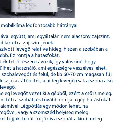
mobilklíma legfontosabb hátrányai:
ával együtt, ami egyáltalán nem alacsony zajszint.
blak utca zaj szintjének.
eszívott levegő relatíve hideg, hiszen a szobában a
ebb. Ez rontja a hatásfokát.
lék felső részén távozik, így valószínű. hogy
ülhet a használó, ami egészségre veszélyes lehet.
be a szobalevegőt és felül, de kb 60-70 cm magasan fúj
lesz jó az átöblítés, a hideg levegő csak a szoba alsó
 levegő.
leg levegőt vezet ki a gépből, ezért a cső is meleg.
mi fűti a szobát, és tovább rontja a gép hatásfokát.
 valamivel. Légpótlás egy módon lehet, ha
vegővel, vagy a szomszéd helyiség meleg
el fújjuk, tehát fűtjük is a szobát a kinti meleg