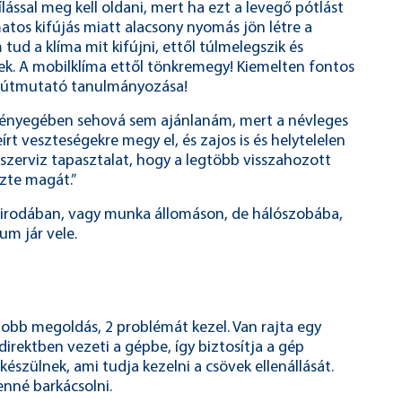
lással meg kell oldani, mert ha ezt a levegő pótlást
atos kifújás miatt alacsony nyomás jön létre a
tud a klíma mit kifújni, ettől túlmelegszik és
ek. A mobilklíma ettől tönkremegy! Kiemelten fontos
t útmutató tanulmányozása!
 lényegében sehová sem ajánlanám, mert a névleges
írt veszteségekre megy el, és zajos is és helytelelen
 szerviz tapasztalat, hogy a legtöbb visszahozott
őzte magát.”
y irodában, vagy munka állomáson, de hálószobába,
m jár vele.
 jobb megoldás, 2 problémát kezel. Van rajta egy
 direktben vezeti a gépbe, így biztosítja a gép
készülnek, ami tudja kezelni a csövek ellenállását.
nné barkácsolni.