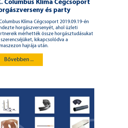
X. Columbus Klíma Cégcsoport
orgászverseny és party
Columbus Klíma Cégcsoport 2019.09.19-én
ndezte horgászversenyét, ahol üzleti
rtnereik mérhették össze horgásztudásukat
 szerencséjüket, kikapcsolódva a
ímaszezon hajrája után.
Bővebben ...