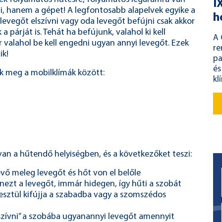
I
, hanem a gépet! A legfontosabb alapelvek egyike a
h
levegőt elszívni vagy oda levegőt befújni csak akkor
 párját is. Tehát ha befújunk, valahol ki kell
A 
r valahol be kell engedni ugyan annyi levegőt. Ezek
re
ik!
pa
és
 meg a mobilklímák között:
kl
an a hűtendő helyiségben, és a következőket teszi:
évő meleg levegőt és hőt von el belőle
anezt a levegőt, immár hidegen, így hűti a szobát
esztül kifújja a szabadba vagy a szomszédos
szívni” a szobába ugyanannyi levegőt amennyit