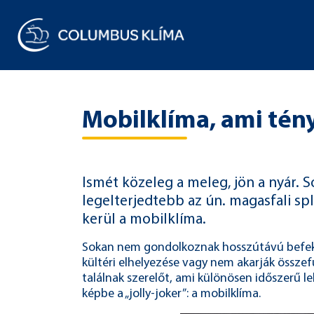
Mobilklíma, ami tén
Ismét közeleg a meleg, jön a nyár. 
legelterjedtebb az ún. magasfali spl
kerül a mobilklíma.
Sokan nem gondolkoznak hosszútávú befekte
kültéri elhelyezése vagy nem akarják összef
találnak szerelőt, ami különösen időszerű l
képbe a „jolly-joker”: a mobilklíma.