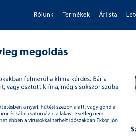
Rólunk
Termékek
Árlista
Let
yleg megoldás
Sokakban felmerül a klíma kérdés. Bár a
it, vagy osztott klíma, mégis sokszor szóba
tésben a nyári, hűtési szezon alatt, vagy gond a
úrni és kábelcsatornázni a lakást. Esetleg nem
ehet ebben a vírusokkal terhelt időszakban Ekkor jön
S