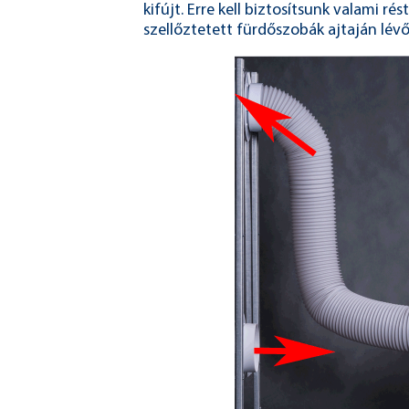
kifújt. Erre kell biztosítsunk valami rést
szellőztetett fürdőszobák ajtaján lévő 