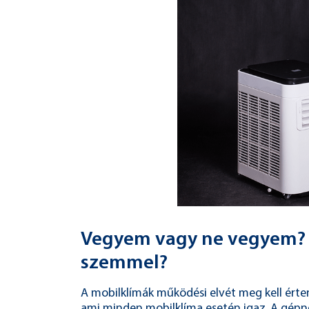
Vegyem vagy ne vegyem? H
szemmel?
A mobilklímák működési elvét meg kell érteni
ami minden mobilklíma esetén igaz. A gépn